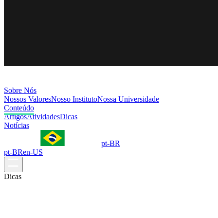
Sobre Nós
Nossos Valores
Nosso Instituto
Nossa Universidade
Conteúdo
Artigos
Atividades
Dicas
Notícias
pt-BR
pt-BR
en-US
Dicas